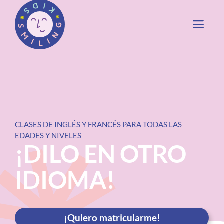
ME
Saltar
al
contenido
CLASES DE INGLÉS Y FRANCÉS PARA TODAS LAS
EDADES Y NIVELES
¡DILO EN OTRO
IDIOMA!
¡Quiero matricularme!