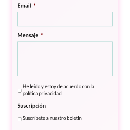
Email
*
Mensaje
*
A
He leído y estoy de acuerdo con la
v
política privacidad
i
Suscripción
s
o
Suscríbete a nuestro boletín
L
e