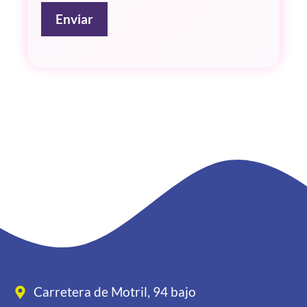
g
Enviar
a
l
*
Carretera de Motril, 94 bajo